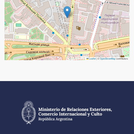
Leaflet
|
©
OpenStreetMap
contributors