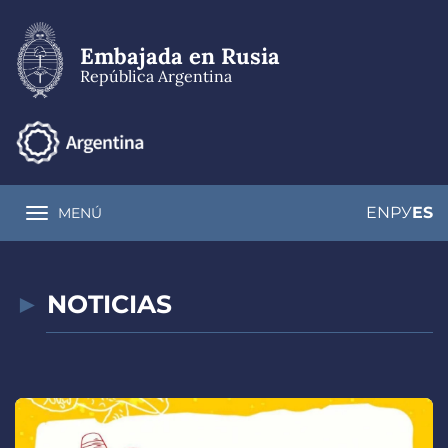
Pasar
al
contenido
Embajada en Rusia
principal
República Argentina
EN
РУ
ES
MENÚ
Toggle navigation
NOTICIAS